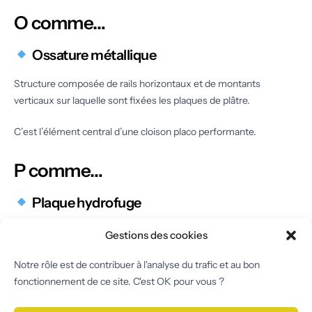
O comme…
Ossature métallique
Structure composée de rails horizontaux et de montants
verticaux sur laquelle sont fixées les plaques de plâtre.
C’est l’élément central d’une cloison placo performante.
P comme…
Plaque hydrofuge
Plaque de plâtre traitée contre l’humidité, utilisée dans les salles
Gestions des cookies
de bain.
Notre rôle est de contribuer à l'analyse du trafic et au bon
Plaque phonique
fonctionnement de ce site. C'est OK pour vous ?
Plaque à haute densité améliorant l’isolation acoustique.