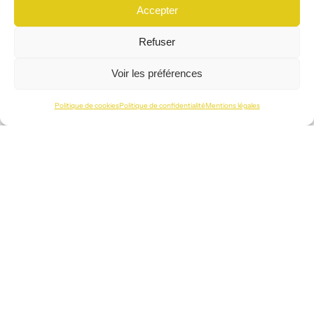
Accepter
Pont thermique
Refuser
Zone de rupture d’isolation entraînant des pertes de chaleur.
Voir les préférences
R comme…
Politique de cookies
Politique de confidentialité
Mentions légales
Rail
Profilé métallique horizontal fixé au sol et au plafond pour
accueillir les montants.
S comme…
Sous-couche isolante
Matériau complémentaire améliorant l’isolation acoustique ou
thermique.