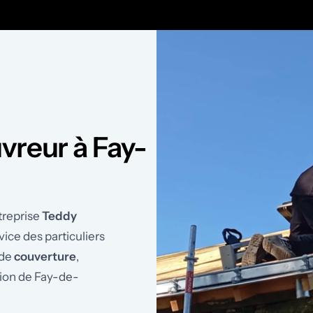
vreur à Fay-
treprise
Teddy
vice des particuliers
 de
couverture
,
égion de Fay-de-