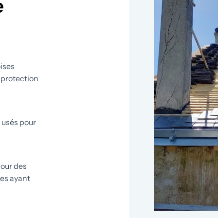
e
ises
e protection
 usés pour
pour des
ies ayant