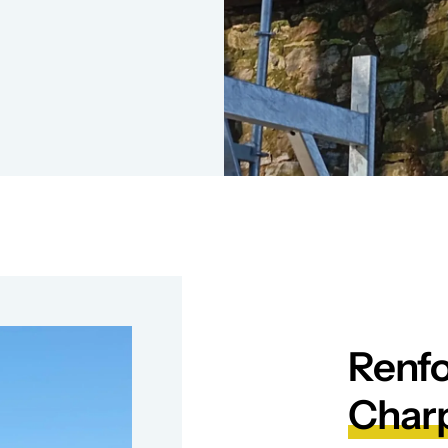
Renfo
Char