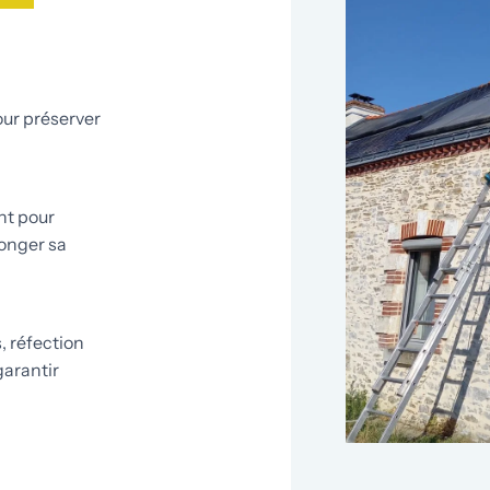
our préserver
nt pour
longer sa
, réfection
garantir