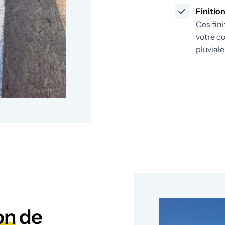
Finitio
Ces fini
votre c
pluviale
on
de