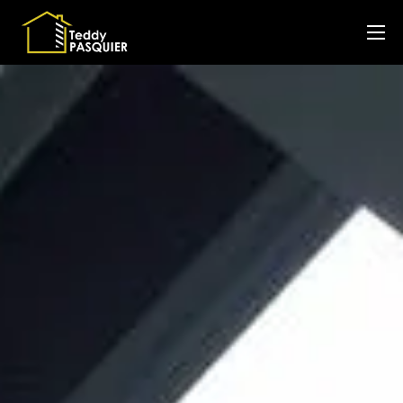
Couvreur
Plaquiste
Isolation intérieure
A propos
Blog
Contact