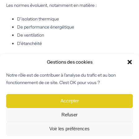
Les normes évoluent, notamment en matière :
D’isolation thermique
De performance énergétique
De ventilation
D’étanchéité
Une toiture ancienne peut être conforme à l’époque de sa
Gestions des cookies
construction mais ne plus répondre aux exigences actuelles.
Notre rôle est de contribuer à l'analyse du trafic et au bon
Une rénovation permet alors :
fonctionnement de ce site. C'est OK pour vous ?
D’améliorer la performance globale du bâtiment
D’anticiper d’éventuelles ventes futures
Accepter
De bénéficier d’un meilleur confort
Refuser
7. Pourquoi agir avant l’urgence ?
Voir les préférences